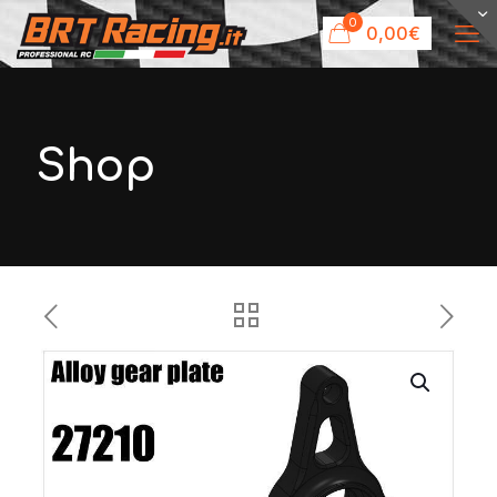
0
0,00€
Shop