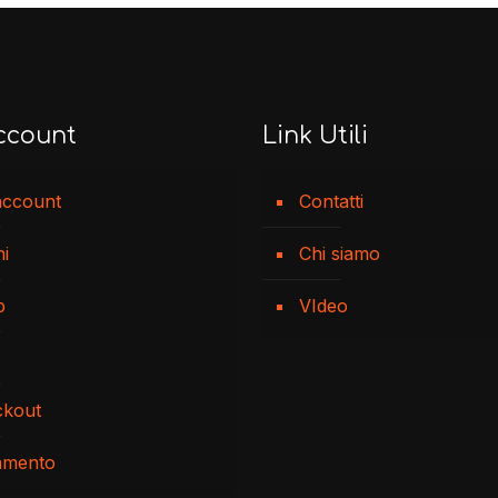
ccount
Link Utili
account
Contatti
ni
Chi siamo
p
VIdeo
ckout
amento