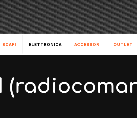
SCAFI
ELETTRONICA
ACCESSORI
OUTLET
 (radiocoman