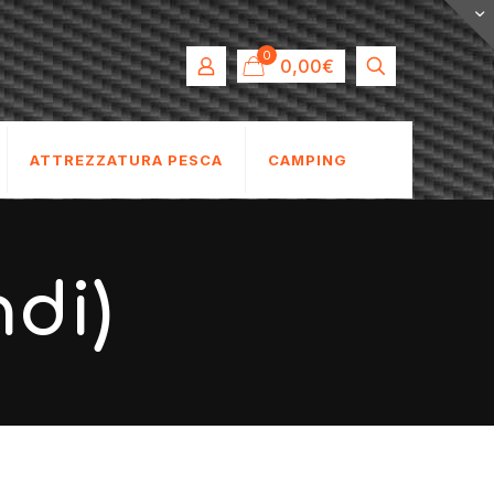
0
0,00€
ATTREZZATURA PESCA
CAMPING
di)