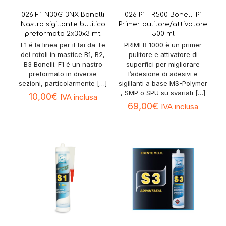
026 F1-N30G-3NX Bonelli
026 P1-TR500 Bonelli P1
Nastro sigillante butilico
Primer pulitore/attivatore
preformato 2x30x3 mt
500 ml
F1 é la linea per il fai da Te
PRIMER 1000 è un primer
dei rotoli in mastice B1, B2,
pulitore e attivatore di
B3 Bonelli. F1 é un nastro
superfici per migliorare
preformato in diverse
l’adesione di adesivi e
sezioni, particolarmente
[…]
sigillanti a base MS-Polymer
, SMP o SPU su svariati
[…]
10,00
€
IVA inclusa
69,00
€
IVA inclusa