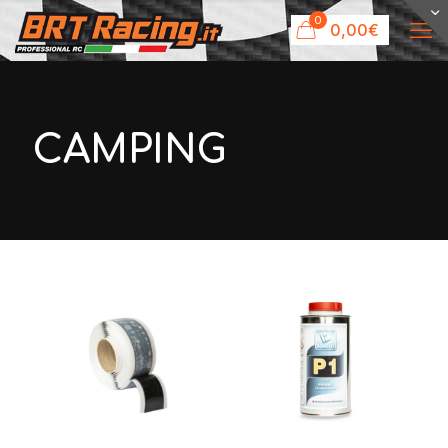
0
0,00€
CAMPING