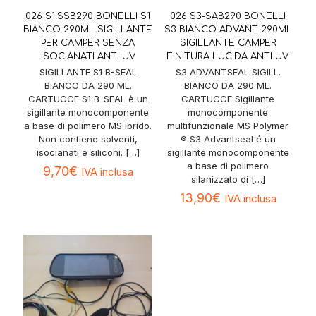
026 S1.SSB290 BONELLI S1
026 S3-SAB290 BONELLI
BIANCO 290ML SIGILLANTE
S3 BIANCO ADVANT 290ML
PER CAMPER SENZA
SIGILLANTE CAMPER
ISOCIANATI ANTI UV
FINITURA LUCIDA ANTI UV
SIGILLANTE S1 B-SEAL
S3 ADVANTSEAL SIGILL.
BIANCO DA 290 ML.
BIANCO DA 290 ML.
CARTUCCE S1 B-SEAL è un
CARTUCCE Sigillante
sigillante monocomponente
monocomponente
a base di polimero MS ibrido.
multifunzionale MS Polymer
Non contiene solventi,
® S3 Advantseal é un
isocianati e siliconi.
[…]
sigillante monocomponente
a base di polimero
9,70
€
IVA inclusa
silanizzato di
[…]
13,90
€
IVA inclusa