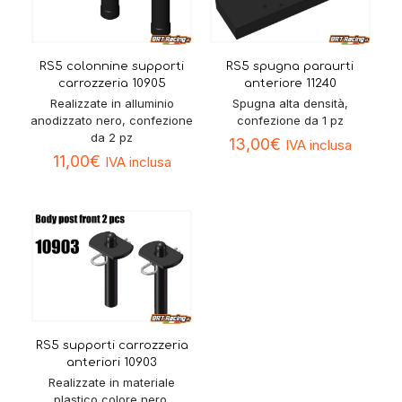
RS5 colonnine supporti
RS5 spugna paraurti
carrozzeria 10905
anteriore 11240
Realizzate in alluminio
Spugna alta densità,
anodizzato nero, confezione
confezione da 1 pz
da 2 pz
13,00
€
IVA inclusa
11,00
€
IVA inclusa
RS5 supporti carrozzeria
anteriori 10903
Realizzate in materiale
plastico colore nero,