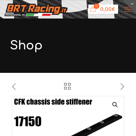
0
0,00€
Shop