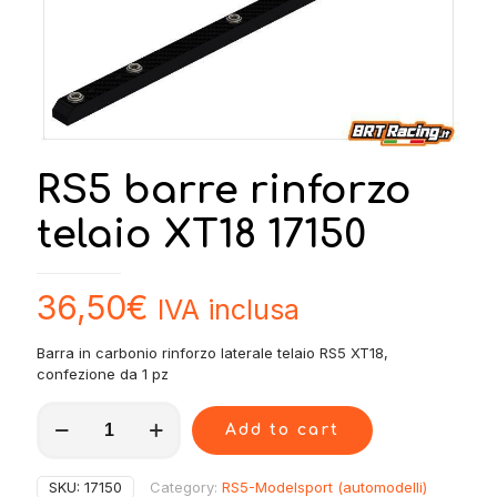
RS5 barre rinforzo
telaio XT18 17150
36,50
€
IVA inclusa
Barra in carbonio rinforzo laterale telaio RS5 XT18,
confezione da 1 pz
RS5
Add to cart
barre
rinforzo
telaio
SKU:
17150
Category:
RS5-Modelsport (automodelli)
XT18