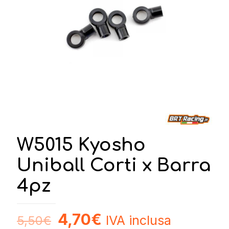
W5015 Kyosho
Uniball Corti x Barra
4pz
4,70
€
IVA inclusa
5,50
€