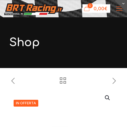
0
0,00€
Shop
IN OFFERTA