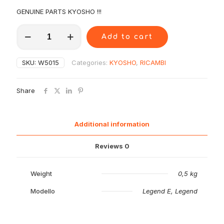
GENUINE PARTS KYOSHO !!!
W5015
Add to cart
Kyosho
Uniball
Corti
SKU:
W5015
Categories:
KYOSHO
,
RICAMBI
x
Barra
4pz
Share
quantity
Additional information
Reviews
0
Weight
0,5 kg
Modello
Legend E, Legend