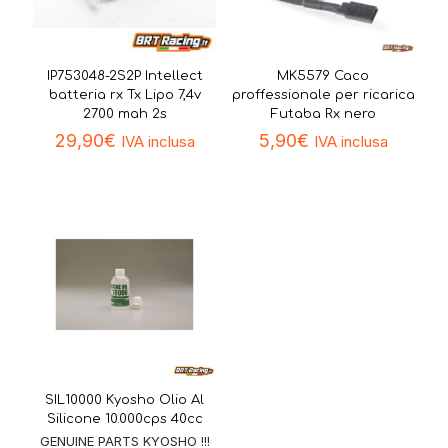
IP753048-2S2P Intellect
MK5579 Caco
batteria rx Tx Lipo 7,4v
proffessionale per ricarica
2700 mah 2s
Futaba Rx nero
29,90
€
5,90
€
IVA inclusa
IVA inclusa
SIL10000 Kyosho Olio Al
Silicone 10.000cps 40cc
GENUINE PARTS KYOSHO !!!