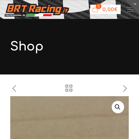
0
0,00€
Shop