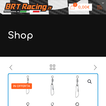
0
0,00€
Shop
IN OFFERTA