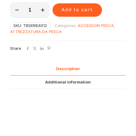
TBSERIE4012
Add to cart
Daiwa
Girella
Snap
SKU:
TBSERIE4012
Categories:
ACCESSORI PESCA
,
12
ATTREZZATURA DA PESCA
quantity
Share
Description
Additional information