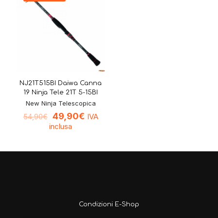
NJ21T515BI Daiwa Canna
19 Ninja Tele 21T 5-15BI
New Ninja Telescopica
49,90
€
IVA
54,90
€
inclusa
Condizioni E-Shop