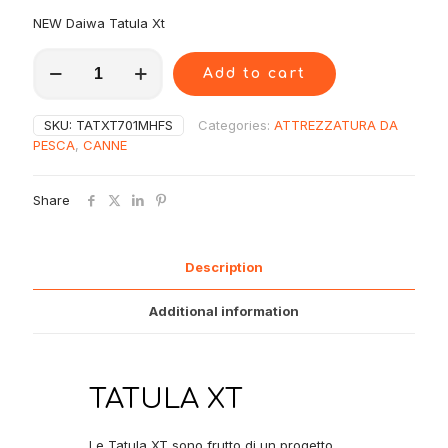
NEW Daiwa Tatula Xt
TATXT701MHFS
Add to cart
Daiwa
Canna
22
SKU:
TATXT701MHFS
Categories:
ATTREZZATURA DA
Tatula
PESCA
,
CANNE
Xt
701MHFS
quantity
Share
Description
Additional information
TATULA XT
Le Tatula XT sono frutto di un progetto