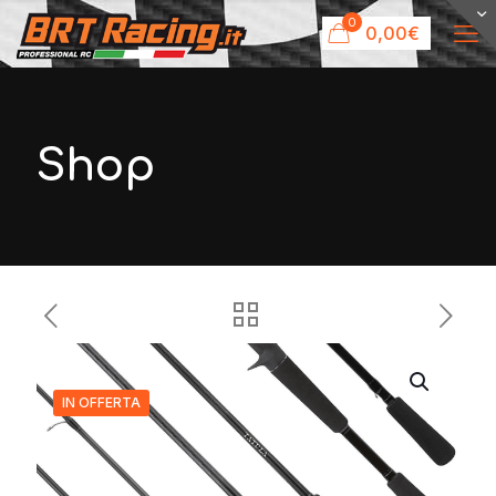
0
0,00€
Shop
IN OFFERTA