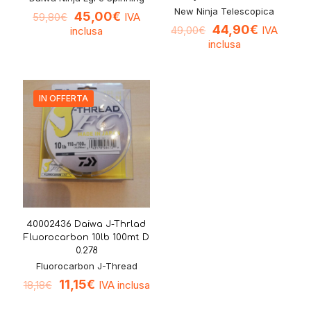
New Ninja Telescopica
45,00
€
IVA
59,80
€
44,90
€
IVA
inclusa
49,00
€
inclusa
IN OFFERTA
40002436 Daiwa J-Thrlad
Fluorocarbon 10lb 100mt D
0.278
Fluorocarbon J-Thread
11,15
€
IVA inclusa
18,18
€