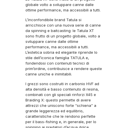
globale volto a sviluppare canne dalle
ottime performance, ma accessibili a tutti.
L’inconfondibile brand Tatula si
arricchisce con una nuova serie di canne
da spinning e baitcasting: le Tatula XT
sono frutto di un progetto globale, volto a
sviluppare canne dalle ottime
performance, ma accessibili a tutti.
L’estetica sobria ed elegante riprende lo
stile dell’iconica famiglia TATULA e,
fondendosi con contenuti tecnici di
prim’ordine, contribuisce a rendere queste
canne uniche e inimitabili.
I grezzi sono costruiti in carbonio HVF ad
alta densità e basso contenuto di resina,
combinati con gli speciali rinforzi X45 e
Braiding X: questo permette di avere
attrezzi che uniscono forte “schiena” a
grande leggerezza ed equilibrio,
caratteristiche che le rendono perfette
per il bass-fishing e, in generale, per lo
spinning ai predatori d’acqua dolce.