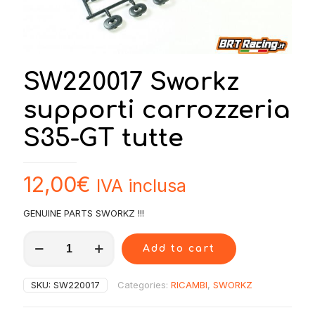
SW220017 Sworkz
supporti carrozzeria
S35-GT tutte
12,00
€
IVA inclusa
GENUINE PARTS SWORKZ !!!
SW220017
Add to cart
Sworkz
supporti
carrozzeria
SKU:
SW220017
Categories:
RICAMBI
,
SWORKZ
S35-
GT