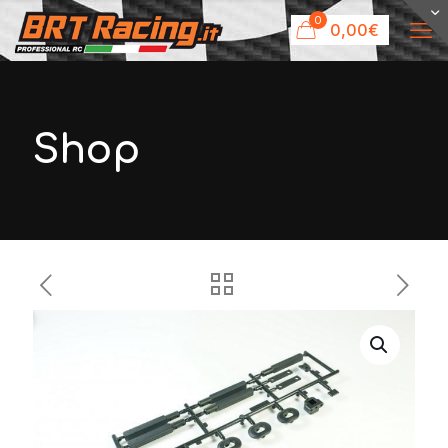
0
0,00€
Shop