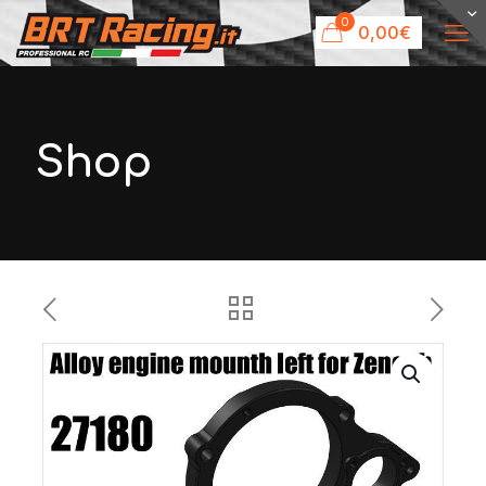
0
0,00€
Shop