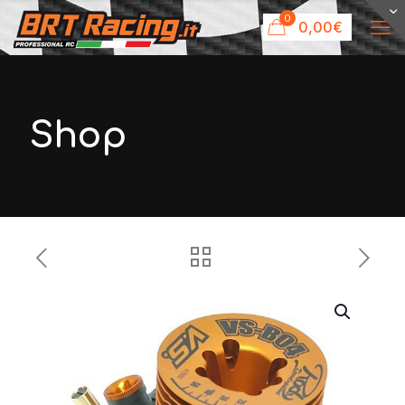
0
0,00€
Shop