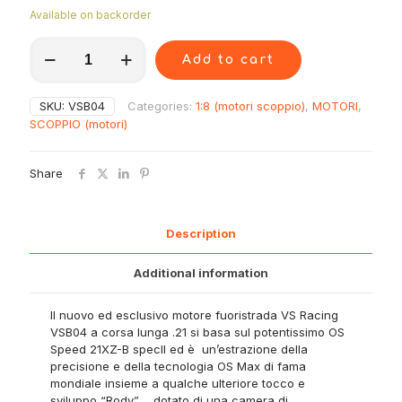
Available on backorder
Motore
Add to cart
off-
road
1:8
SKU:
VSB04
Categories:
1:8 (motori scoppio)
,
MOTORI
,
VS
SCOPPIO (motori)
RACING
VSB04
quantity
Share
Description
Additional information
Il nuovo ed esclusivo motore fuoristrada VS Racing
VSB04 a corsa lunga .21 si basa sul potentissimo OS
Speed ​​21XZ-B specII ed è
un’estrazione della
precisione e della tecnologia OS Max di fama
mondiale insieme a qualche ulteriore tocco e
sviluppo “Rody” ,
dotato di una camera di