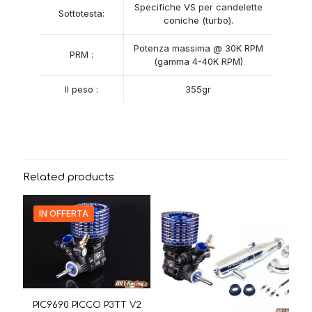
Specifiche VS per candelette
Sottotesta:
coniche (turbo).
Potenza massima @ 30K RPM
PRM :
(gamma 4-40K RPM)
Il peso :
355gr
Related products
IN OFFERTA
PIC9690 PICCO P3TT V2