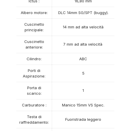
Ictus :
16,80 mm
Albero motore:
DLC 14mm SG/SPT (buggy).
Cuscinetto
14 mm ad alta velocità
principale:
Cuscinetto
7 mm ad alta velocità
anteriore:
Cilindro:
ABC
Porti di
5
Aspirazione:
Porta di
1
scarico:
Carburatore :
Manico 15mm VS Spec.
Testa di
Fuoristrada leggero
raffreddamento: