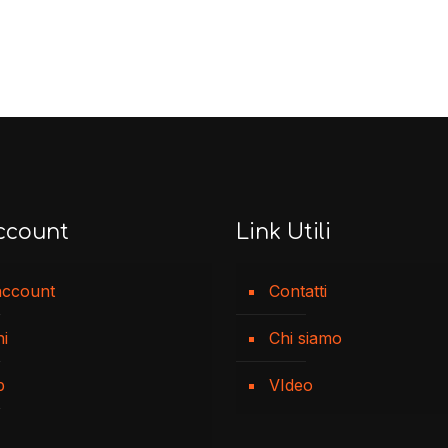
ccount
Link Utili
account
Contatti
ni
Chi siamo
p
VIdeo