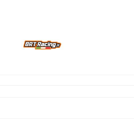
mp75
mp777
quantity