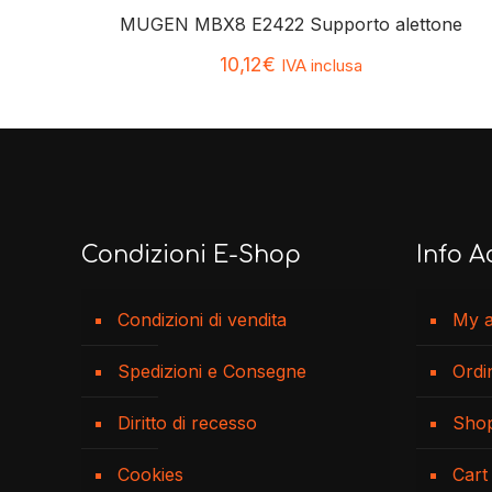
MUGEN MBX8 E2422 Supporto alettone
10,12
€
IVA inclusa
Condizioni E-Shop
Info A
Condizioni di vendita
My 
Spedizioni e Consegne
Ordi
Diritto di recesso
Sho
Cookies
Cart