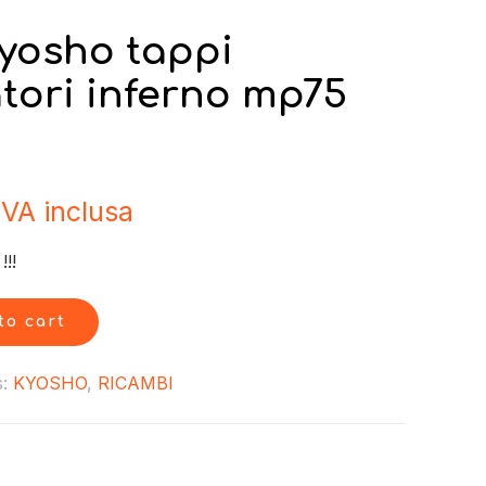
Kyosho tappi
tori inferno mp75
IVA inclusa
!!
to cart
s:
KYOSHO
,
RICAMBI