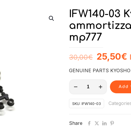
IFW140-03 
ammortizza
mp777
25,50
€
30,00
€
GENUINE PARTS KYOSHO !
IFW140-
Add 
03
Kyosho
Categorie
SKU:
IFW140-03
tappi
ammortizzatori
Share
inferno