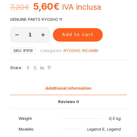
5,60
€
IVA inclusa
7,20
€
GENUINE PARTS KYOSHO !!!
IF619
Add to cart
Kyosho
Colonnine
Carrozzeria
SKU:
IF619
Categories:
KYOSHO
,
RICAMBI
e
Varie
Inferno
Share
MP10
quantity
Additional information
Reviews
0
Weight
0,5 kg
Modello
Legend E, Legend