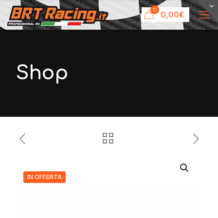
0
0,00€
Shop
IN OFFERTA