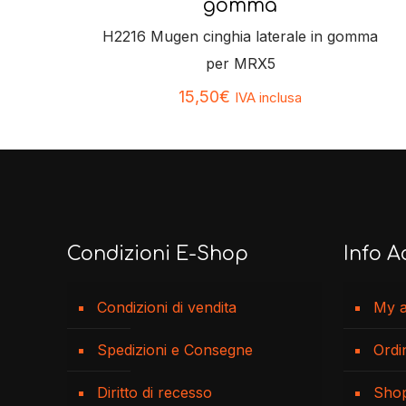
gomma
H2216 Mugen cinghia laterale in gomma
per MRX5
15,50
€
IVA inclusa
Condizioni E-Shop
Info A
Condizioni di vendita
My 
Spedizioni e Consegne
Ordi
Diritto di recesso
Sho