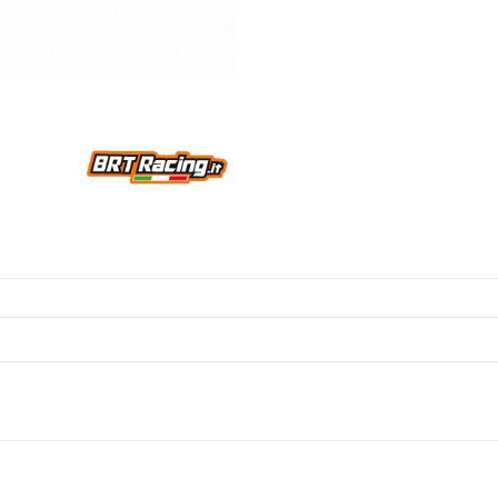
morbidi
MP10
quantity