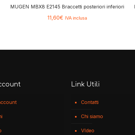
MUGEN MBX8 E2145 Braccetti posteriori inferiori
11,60
€
IVA inclusa
ccount
Link Utili
account
Contatti
ni
Chi siamo
p
VIdeo