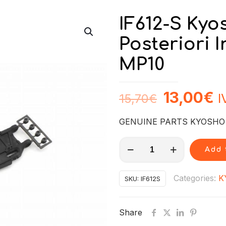
IF612-S Kyo
Posteriori I
MP10
13,00
€
I
15,70
€
GENUINE PARTS KYOSHO !
IF612-
Add 
S
Kyosho
Categories:
K
SKU:
IF612S
Braccetti
Posteriori
Share
Inferiori