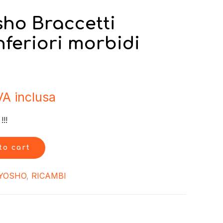
sho Braccetti
nferiori morbidi
VA inclusa
!!
to cart
YOSHO
,
RICAMBI