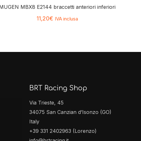
MUGEN MBX8 E2144 braccetti anteriori inferiori
11,20
€
IVA inclusa
BRT Racing Shop
Via Trieste, 45
34075 San Canzian d’Isonzo (GO)
Italy
+39 331 2402963 (Lorenzo)
info@brtracing.it