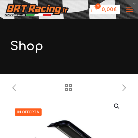
0
0,00€
Shop
IN OFFERTA