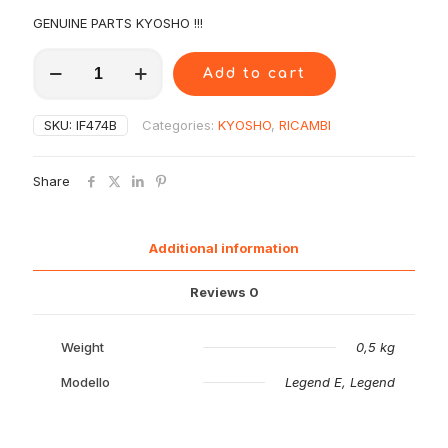
GENUINE PARTS KYOSHO !!!
IF474-
Add to cart
B
Kyosho
Nuove
SKU:
IF474B
Categories:
KYOSHO
,
RICAMBI
Protezioni
Laterale
MP9
Share
quantity
Additional information
Reviews
0
Weight
0,5 kg
Modello
Legend E, Legend