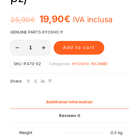
19,90
€
IVA inclusa
25,90
€
GENUINE PARTS KYOSHO !!!
IF470-
Add to cart
02
Kyosho
Tappo
SKU:
IF470-02
Categories:
KYOSHO
,
RICAMBI
Ammortizzatore
Big
Shock
Share
Mp9
Mp10
(4
pz)
Additional information
quantity
Reviews
0
Weight
0,5 kg