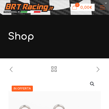
0
0,00€
Shop
IN OFFERTA