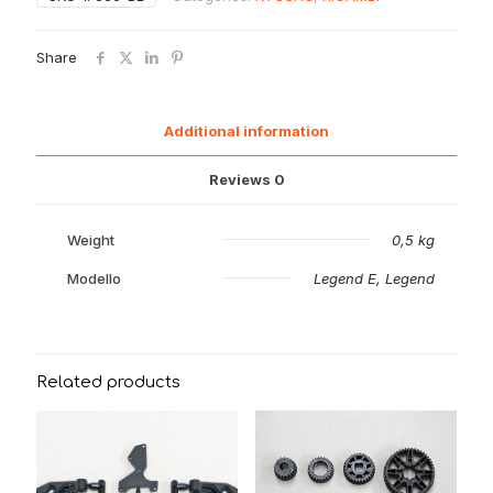
posteriori
blu
medie
Share
MP75
MP777
quantity
Additional information
Reviews
0
Weight
0,5 kg
Modello
Legend E, Legend
Related products