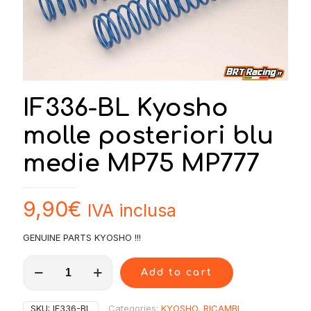
IF336-BL Kyosho
molle posteriori blu
medie MP75 MP777
9,90
€
IVA inclusa
GENUINE PARTS KYOSHO !!!
IF336-
Add to cart
BL
Kyosho
molle
SKU:
IF336-BL
Categories:
KYOSHO
,
RICAMBI