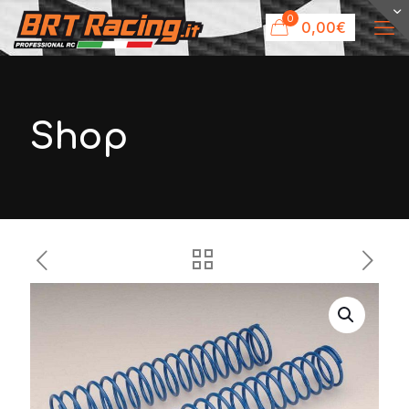
0
0,00€
Shop