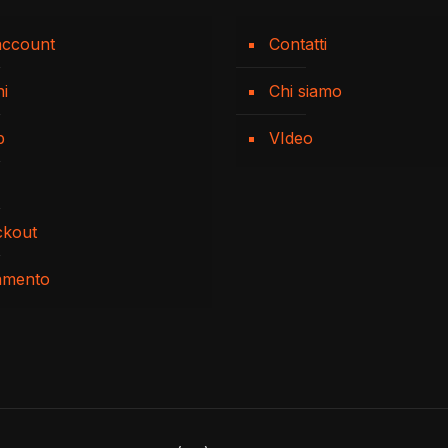
account
Contatti
ni
Chi siamo
p
VIdeo
ckout
amento