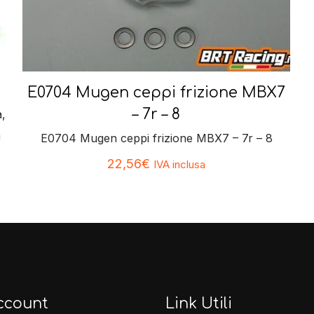
E0704 Mugen ceppi frizione MBX7
– 7r – 8
,
a
E0704 Mugen ceppi frizione MBX7 – 7r – 8
22,56
€
IVA inclusa
ccount
Link Utili