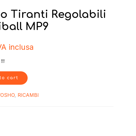
o Tiranti Regolabili
iball MP9
VA inclusa
!!
to cart
YOSHO
,
RICAMBI