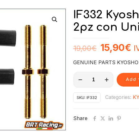
IF332 Kyosh
2pz con Un
15,90
€
I
19,00
€
GENUINE PARTS KYOSHO !
IF332
Add 
Kyosho
Tiranti
Categories:
K
SKU:
IF332
Regolabili
2pz
Share
con
Uniball