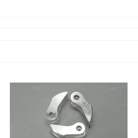
MP9
quantity