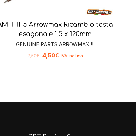
AM-111115 Arrowmax Ricambio testa
esagonale 1,5 x 120mm
GENUINE PARTS ARROWMAX !!!
4,50
€
IVA inclusa
7,50
€