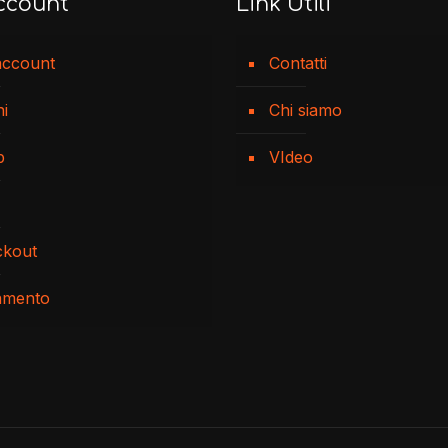
ccount
Link Utili
account
Contatti
ni
Chi siamo
p
VIdeo
ckout
amento