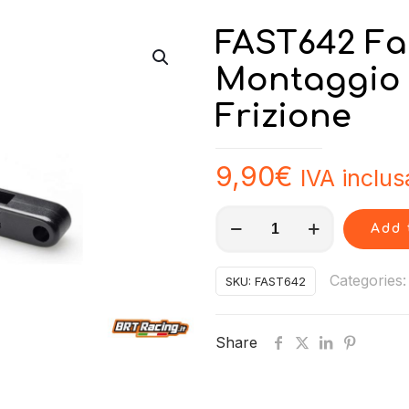
FAST642 Fas
Montaggio 
Frizione
9,90
€
IVA inclus
FAST642
Add 
Fastrax
Utensile
Categories
SKU:
FAST642
Montaggio
Smontaggio
Share
Molle
Frizione