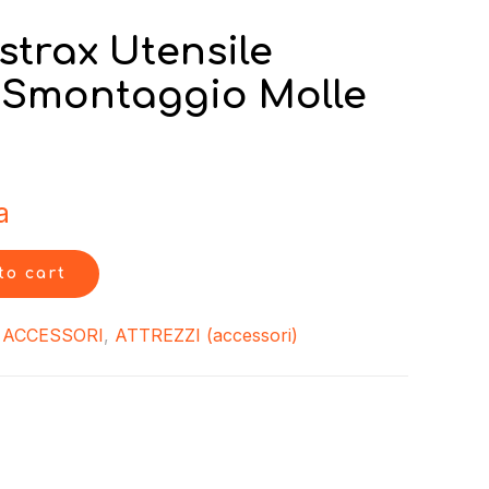
trax Utensile
Smontaggio Molle
a
to cart
:
ACCESSORI
,
ATTREZZI (accessori)