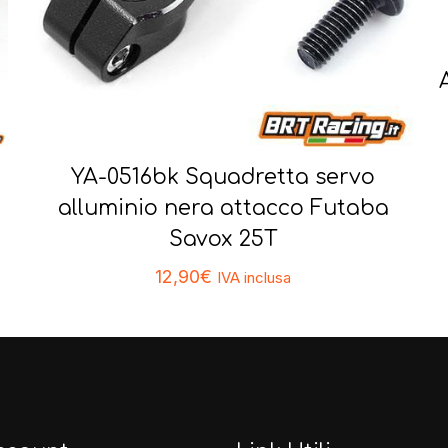
YA-0516bk Squadretta servo
alluminio nera attacco Futaba
Savox 25T
12,90
€
IVA inclusa