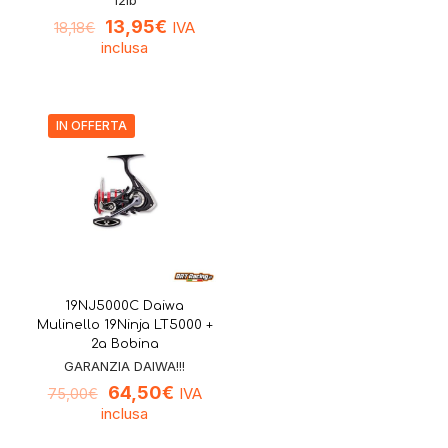
13,95
€
IVA
18,18
€
inclusa
IN OFFERTA
19NJ5000C Daiwa
Mulinello 19Ninja LT5000 +
2a Bobina
GARANZIA DAIWA!!!
64,50
€
IVA
75,00
€
inclusa