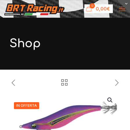
0
0,00€
Shop
IN OFFERTA