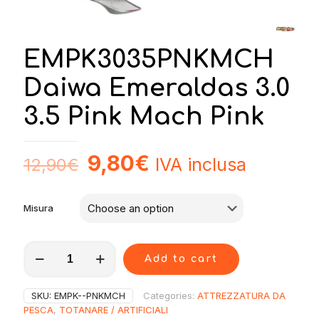
EMPK3035PNKMCH
Daiwa Emeraldas 3.0
3.5 Pink Mach Pink
9,80
€
IVA inclusa
12,90
€
Misura
EMPK3035PNKMCH
Add to cart
Daiwa
Emeraldas
3.0
SKU:
EMPK--PNKMCH
Categories:
ATTREZZATURA DA
3.5
PESCA
,
TOTANARE / ARTIFICIALI
Pink