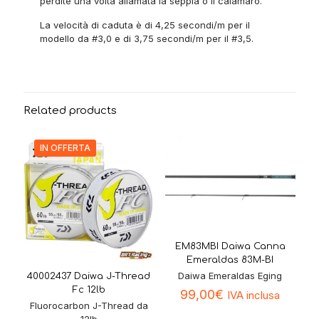
perdite una volta allamata la seppia o il calamaro.
La velocità di caduta è di 4,25 secondi/m per il
modello da #3,0 e di 3,75 secondi/m per il #3,5.
Related products
IN OFFERTA
EM83MBI Daiwa Canna
Emeraldas 83M-BI
Daiwa Emeraldas Eging
40002437 Daiwa J-Thread
Fc 12lb
99,00
€
IVA inclusa
Fluorocarbon J-Thread da
12lb