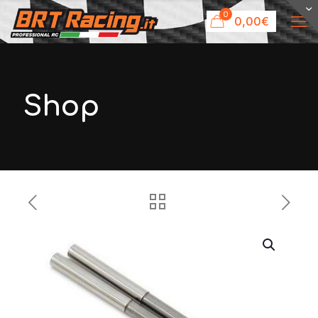
0
0,00€
Shop