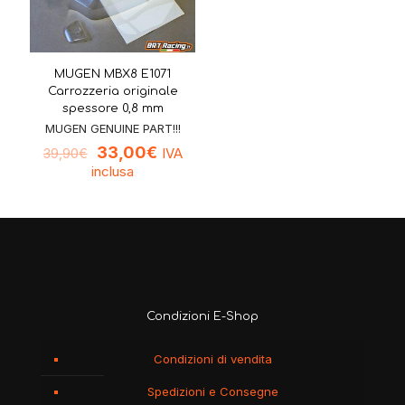
MUGEN MBX8 E1071
Carrozzeria originale
spessore 0,8 mm
MUGEN GENUINE PART!!!
33,00
€
IVA
39,90
€
inclusa
Condizioni E-Shop
Condizioni di vendita
Spedizioni e Consegne