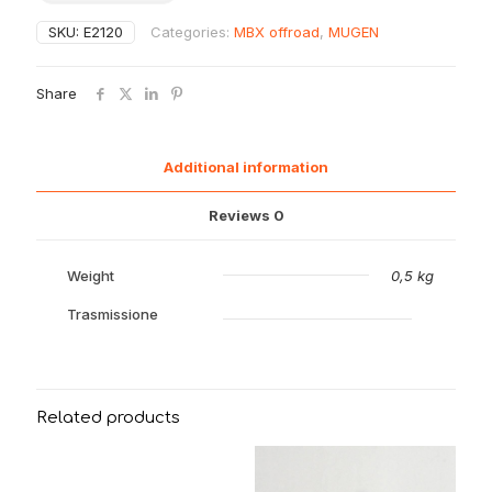
bracci
SKU:
E2120
Categories:
MBX offroad
,
MUGEN
posteriori
inferiori
(2
Share
pz)
quantity
Additional information
Reviews
0
Weight
0,5 kg
Trasmissione
Related products