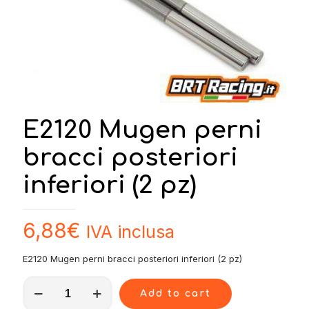
E2120 Mugen perni
bracci posteriori
inferiori (2 pz)
6,88
€
IVA inclusa
E2120 Mugen perni bracci posteriori inferiori (2 pz)
E2120
Add to cart
Mugen
perni