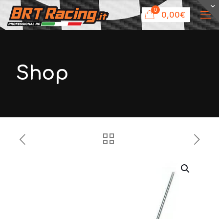
0
0,00€
Shop