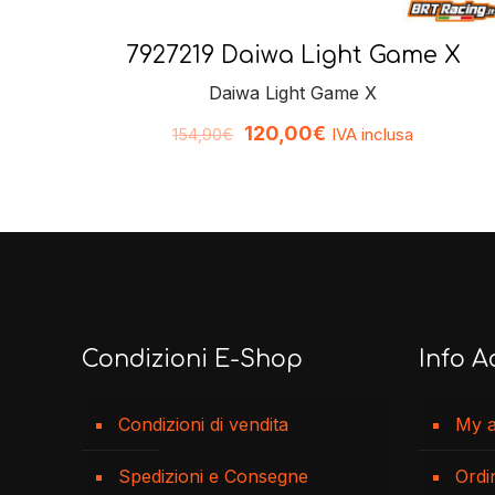
7927219 Daiwa Light Game X
Daiwa Light Game X
120,00
€
IVA inclusa
154,90
€
Condizioni E-Shop
Info A
Condizioni di vendita
My 
Spedizioni e Consegne
Ordi