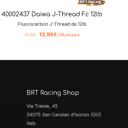
40002437 Daiwa J-Thread Fc 12lb
Fluorocarbon J-Thread da 12lb
13,95
€
IVA inclusa
18,18
€
BRT Racing Shop
Via Trieste, 45
34075 San Canzian d’Isonzo (GO)
Italy