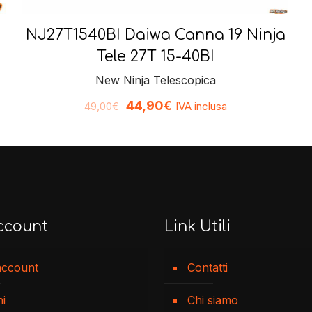
NJ27T1540BI Daiwa Canna 19 Ninja
Tele 27T 15-40BI
New Ninja Telescopica
44,90
€
IVA inclusa
49,00
€
ccount
Link Utili
account
Contatti
ni
Chi siamo