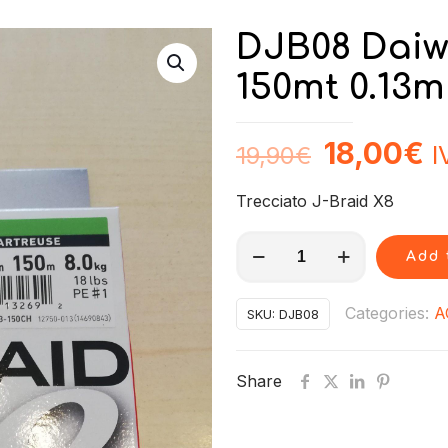
DJB08 Daiwa
150mt 0.13
18,00
€
I
19,90
€
Trecciato J-Braid X8
DJB08
Add 
Daiwa
J-
Categories:
A
SKU:
DJB08
Braide
X8
Share
18lb
150mt