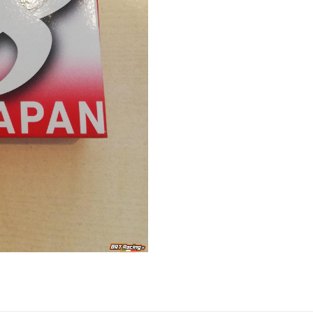
0.13mm
quantity