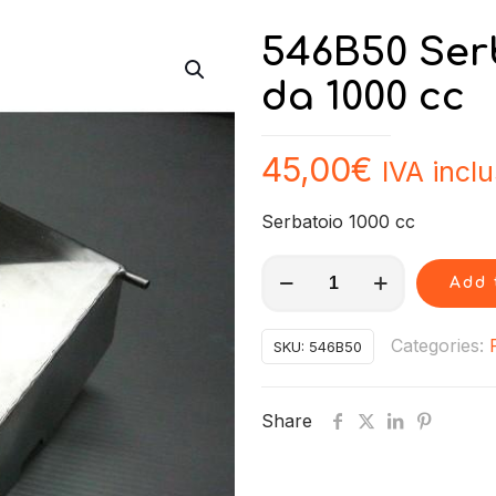
546B50 Ser
da 1000 cc
45,00
€
IVA incl
Serbatoio 1000 cc
546B50
Add 
Serbatoio
carburante
Categories:
SKU:
546B50
da
1000
Share
cc
quantity