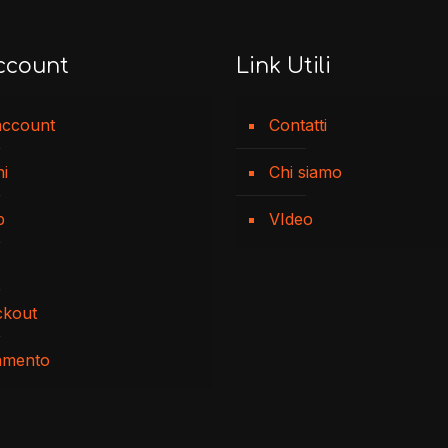
ccount
Link Utili
account
Contatti
ni
Chi siamo
p
VIdeo
ckout
amento