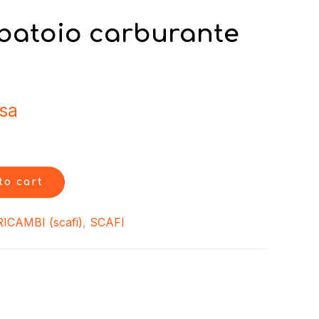
batoio carburante
usa
to cart
RICAMBI (scafi)
,
SCAFI