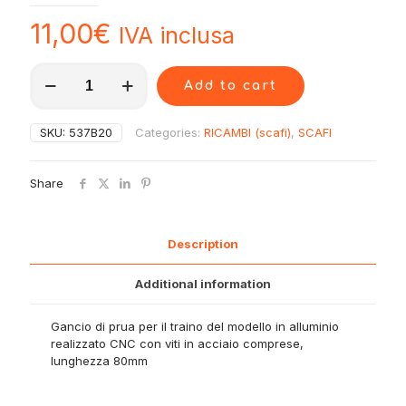
11,00
€
IVA inclusa
537B20
Add to cart
Gancio
di
prua
SKU:
537B20
Categories:
RICAMBI (scafi)
,
SCAFI
quantity
Share
Description
Additional information
Gancio di prua per il traino del modello in alluminio
realizzato CNC con viti in acciaio comprese,
lunghezza 80mm