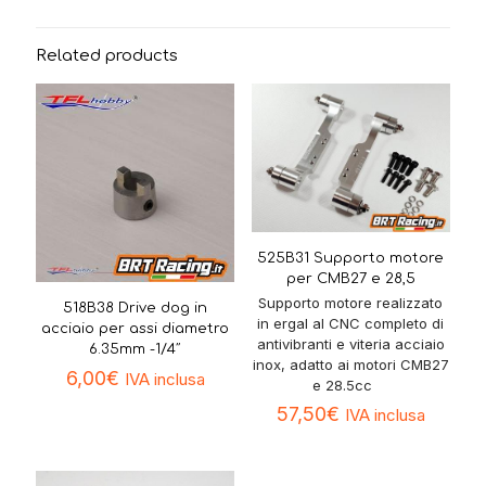
Related products
525B31 Supporto motore
per CMB27 e 28,5
Supporto motore realizzato
518B38 Drive dog in
in ergal al CNC completo di
acciaio per assi diametro
antivibranti e viteria acciaio
6.35mm -1/4″
inox, adatto ai motori CMB27
6,00
€
IVA inclusa
e 28.5cc
57,50
€
IVA inclusa