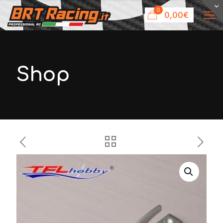
0
0,00€
Shop