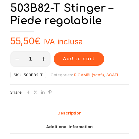
503B82-T Stinger –
Piede regolabile
55,50
€
IVA inclusa
503B82-
Add to cart
T
Stinger
-
SKU:
503B82-T
Categories:
RICAMBI (scafi)
,
SCAFI
Piede
regolabile
quantity
Share
Description
Additional information