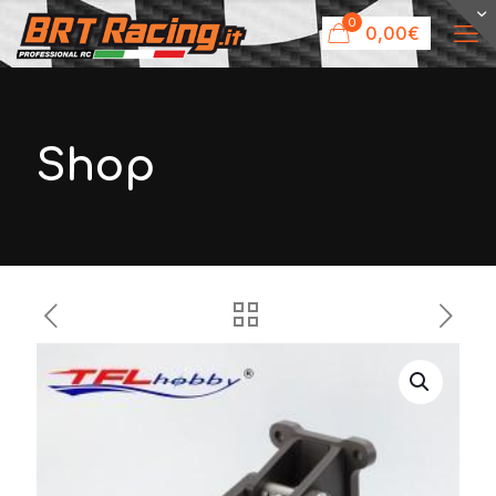
0
0,00€
Shop