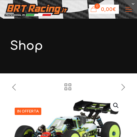
0
0,00€
Shop
IN OFFERTA