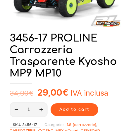
3456-17 PROLINE
Carrozzeria
Trasparente Kyosho
MP9 MP10
29,00
€
IVA inclusa
34,90
€
3456-
Add to cart
17
PROLINE
Carrozzeria
SKU:
3456-17
Categories:
1:8 (carrozzerie)
,
Trasparente
CARROZZERIE
,
KYOSHO
,
MBX offroad
,
OFF-ROAD