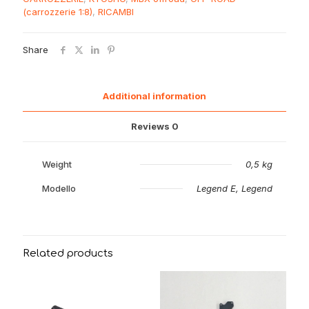
Kyosho
(carrozzerie 1:8)
,
RICAMBI
MP9
MP10
quantity
Share
Additional information
Reviews
0
Weight
0,5 kg
Modello
Legend E, Legend
Related products