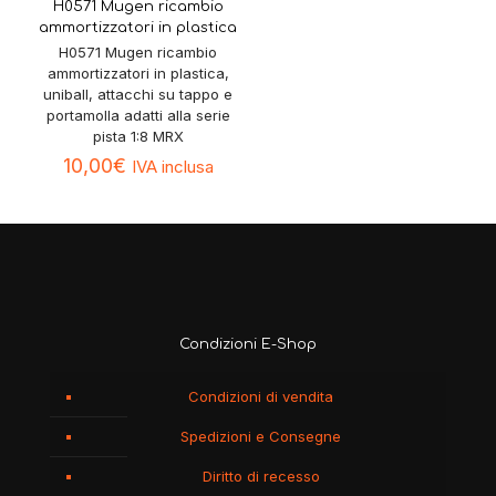
H0571 Mugen ricambio
ammortizzatori in plastica
H0571 Mugen ricambio
ammortizzatori in plastica,
uniball, attacchi su tappo e
portamolla adatti alla serie
pista 1:8 MRX
10,00
€
IVA inclusa
Condizioni E-Shop
Condizioni di vendita
Spedizioni e Consegne
Diritto di recesso