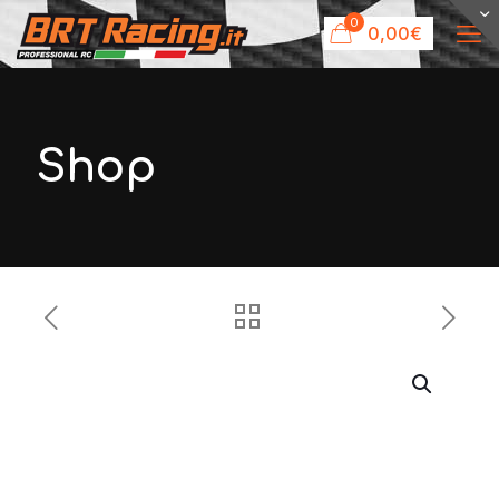
0
0,00€
Shop