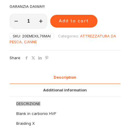
GARANZIA DAIWA!!!
20EMEXIL76MAI
Add to cart
Daiwa
Canna
Emeraldas
SKU:
20EMEXIL76MAI
Categories:
ATTREZZATURA DA
XIL76MAI
PESCA
,
CANNE
quantity
Share
Description
Additional information
DESCRIZIONE
Blank in carbonio HVF
Braiding X