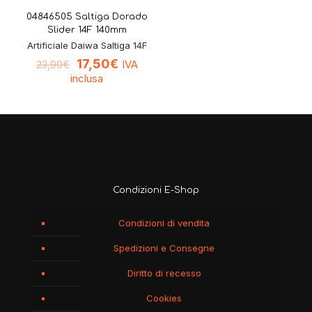
04846505 Saltiga Dorado
Slider 14F 140mm
Artificiale Daiwa Saltiga 14F
17,50
€
IVA
23,90
€
inclusa
Condizioni E-Shop
Condizioni di vendita
Spedizioni e Consegne
Diritto di recesso
Cookies