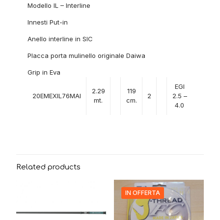
Modello IL – Interline
Innesti Put-in
Anello interline in SIC
Placca porta mulinello originale Daiwa
Grip in Eva
EGI
2.29
119
20EMEXIL76MAI
2
2.5 –
mt.
cm.
4.0
Related products
IN OFFERTA