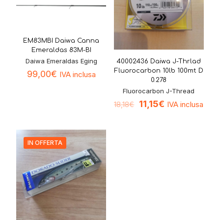
EM83MBI Daiwa Canna
Emeraldas 83M-BI
Daiwa Emeraldas Eging
40002436 Daiwa J-Thrlad
Fluorocarbon 10lb 100mt D
99,00
€
IVA inclusa
0.278
Fluorocarbon J-Thread
11,15
€
IVA inclusa
18,18
€
IN OFFERTA