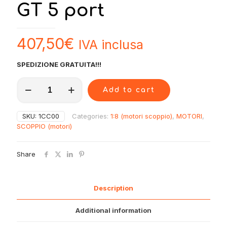
GT 5 port
407,50
€
IVA inclusa
SPEDIZIONE GRATUITA!!!
1CC00
Add to cart
O.S.
Speed
R21
SKU:
1CC00
Categories:
1:8 (motori scoppio)
,
MOTORI
,
GT
SCOPPIO (motori)
5
port
quantity
Share
Description
Additional information