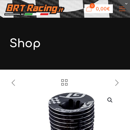
0
0,00€
Shop