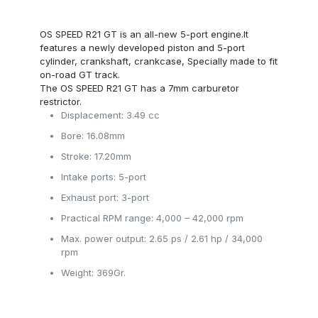
OS SPEED R21 GT is an all-new 5-port engine.It
features a newly developed piston and 5-port
cylinder, crankshaft, crankcase, Specially made to fit
on-road GT track.
The OS SPEED R21 GT has a 7mm carburetor
restrictor.
Displacement: 3.49 cc
Bore: 16.08mm
Stroke: 17.20mm
Intake ports: 5-port
Exhaust port: 3-port
Practical RPM range: 4,000 – 42,000 rpm
Max. power output: 2.65 ps / 2.61 hp / 34,000
rpm
Weight: 369Gr.