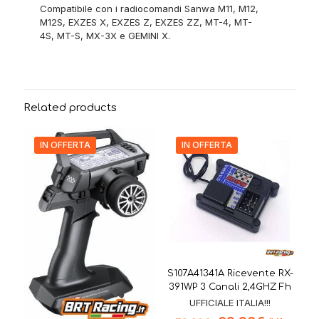
Compatibile con i radiocomandi Sanwa M11, M12,
M12S, EXZES X, EXZES Z, EXZES ZZ, MT-4, MT-
4S, MT-S, MX-3X e GEMINI X.
Related products
IN OFFERTA
IN OFFERTA
S107A41341A Ricevente RX-
391WP 3 Canali 2,4GHZ Fh
UFFICIALE ITALIA!!!