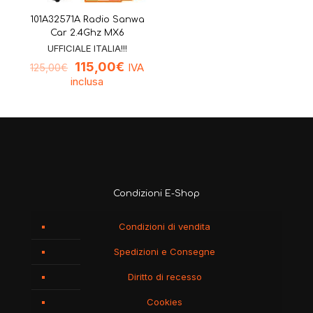
101A32571A Radio Sanwa
Car 2.4Ghz MX6
UFFICIALE ITALIA!!!
115,00
€
IVA
125,00
€
inclusa
Condizioni E-Shop
Condizioni di vendita
Spedizioni e Consegne
Diritto di recesso
Cookies