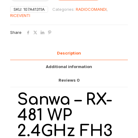
481
SKU:
107A41311A
Categories:
RADIOCOMANDI
,
WP
RICEVENTI
Fh3
-
Fh4
Share
4
Ch
Car
quantity
Description
Additional information
Reviews
0
Sanwa – RX-
481 WP
2.4GHz FH3