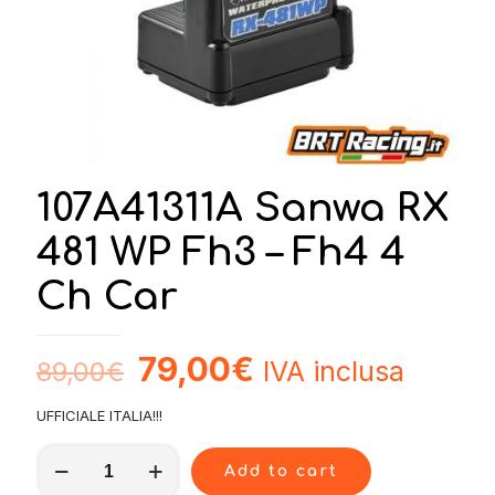
107A41311A Sanwa RX
481 WP Fh3 – Fh4 4
Ch Car
79,00
€
IVA inclusa
89,00
€
UFFICIALE ITALIA!!!
107A41311A
Add to cart
Sanwa
RX