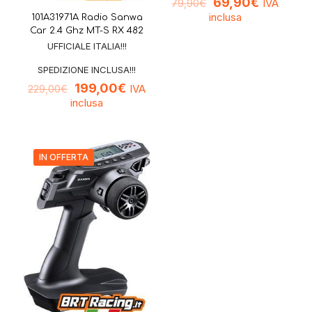
69,90
€
IVA
79,90
€
inclusa
101A31971A Radio Sanwa
Car 2.4 Ghz MT-S RX 482
UFFICIALE ITALIA!!!
SPEDIZIONE INCLUSA!!!
199,00
€
IVA
229,00
€
inclusa
IN OFFERTA