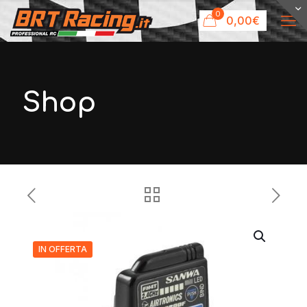
0
0,00€
Shop
IN OFFERTA