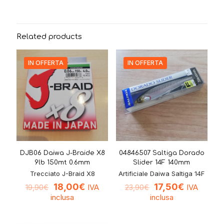
Related products
IN OFFERTA
IN OFFERTA
DJB06 Daiwa J-Braide X8
04846507 Saltiga Dorado
9lb 150mt 0.6mm
Slider 14F 140mm
Trecciato J-Braid X8
Artificiale Daiwa Saltiga 14F
18,00
€
17,50
€
IVA
IVA
19,90
€
23,90
€
inclusa
inclusa