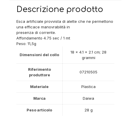
Descrizione prodotto
Esca artificiale provvista di alette che ne permettono
una efficace manovrabilità in
presenza di corrente.
Affondamento 4.75 sec / 1 mt
Peso: 11,5g
‎18 x 4.1 x 2.1 cm; 28
Dimensioni del collo
grammi
Riferimento
‎07210505
produttore
Materiale
‎Plastica
Marca
‎Daiwa
Peso articolo
‎28 g