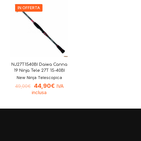
IN OFFERTA
NJ27T1540BI Daiwa Canna
19 Ninja Tele 27T 15-40BI
New Ninja Telescopica
44,90
€
IVA
49,00
€
inclusa