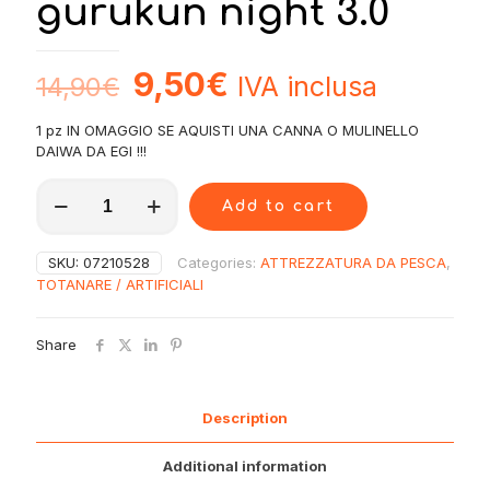
gurukun night 3.0
9,50
€
IVA inclusa
14,90
€
1 pz IN OMAGGIO SE AQUISTI UNA CANNA O MULINELLO
DAIWA DA EGI !!!
07210528
Add to cart
Daiwa
Emstream30glow-
gurukun
SKU:
07210528
Categories:
ATTREZZATURA DA PESCA
,
night
TOTANARE / ARTIFICIALI
3.0
quantity
Share
Description
Additional information