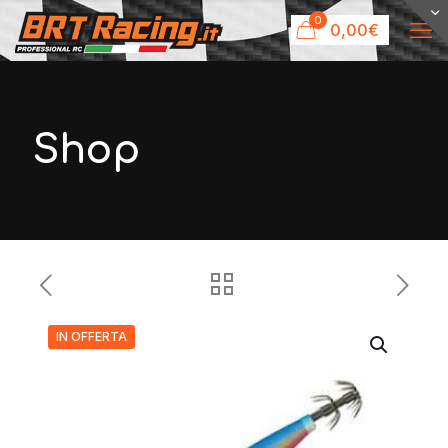
0
0,00€
Shop
IN OFFERTA