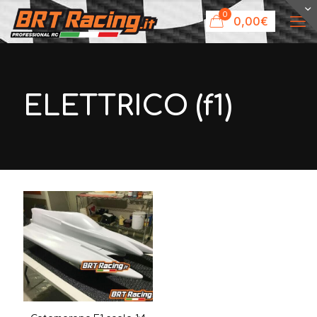
0
0,00€
ELETTRICO (f1)