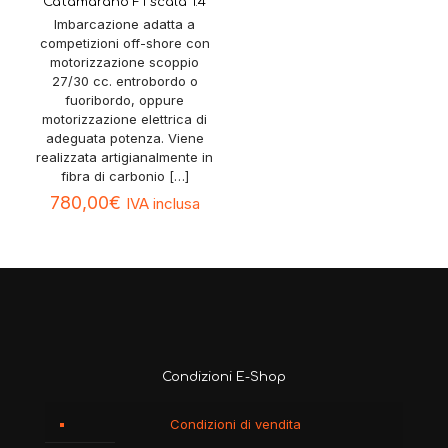
Catamarano F1 scala 1:4
Imbarcazione adatta a
competizioni off-shore con
motorizzazione scoppio
27/30 cc. entrobordo o
fuoribordo, oppure
motorizzazione elettrica di
adeguata potenza. Viene
realizzata artigianalmente in
fibra di carbonio
[…]
780,00
€
IVA inclusa
Condizioni E-Shop
Condizioni di vendita